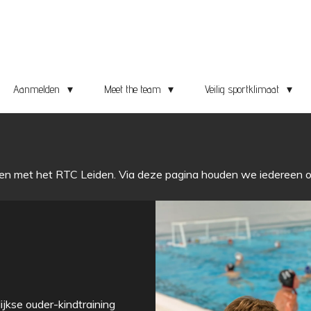
Aanmelden
Meet the team
Veilig sportklimaat
en met het RTC Leiden. Via deze pagina houden we iedereen op
lijkse ouder-kindtraining