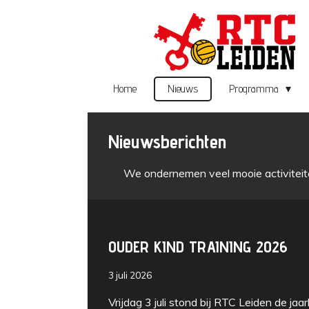
Ga
direct
naar
de
hoofdinhoud
Home
Nieuws
Programma
Nieuwsberichten
We ondernemen veel mooie activiteit
OUDER KIND TRAINING 2026
3 juli 2026
Vrijdag 3 juli stond bij RTC Leiden de jaar