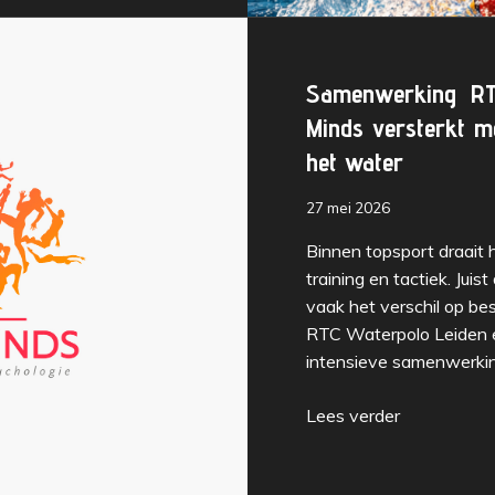
Samenwerking RT
Minds
versterkt me
het water
27 mei 2026
Binnen topsport draait h
training en tactiek. Jui
vaak het verschil op bes
RTC Waterpolo Leiden
intensieve samenwerkin
Lees verder