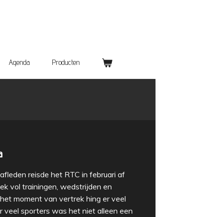
Agenda
Producten
a
afleden reisde het RTC in februari af
k vol trainingen, wedstrijden en
 het moment van vertrek hing er veel
r veel sporters was het niet alleen een