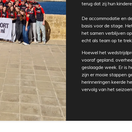
terug dat zij hun kinder
De accommodatie en de
basis voor de stage. He
het samen verblijven op
echt als team op te tre
Hoewel het wedstrijdpro
vooraf gepland, overhee
geslaagde week. Er is h
zijn er mooie stappen g
herinneringen keerde he
vervolg van het seizoen