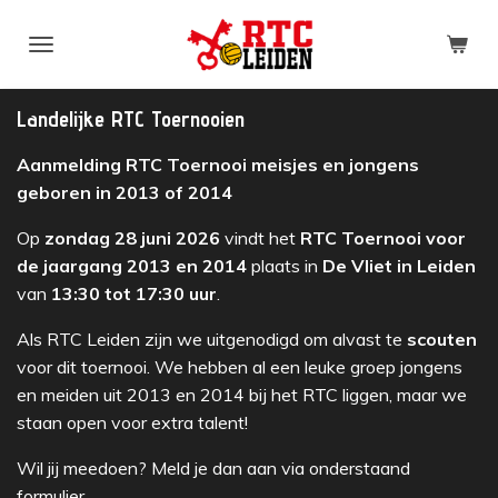
Ga
direct
naar
de
Landelijke RTC Toernooien
hoofdinhoud
Aanmelding RTC Toernooi meisjes en jongens
geboren in 2013 of 2014
Op
zondag 28 juni 2026
vindt het
RTC Toernooi voor
de jaargang 2013 en 2014
plaats in
De Vliet in Leiden
van
13:30 tot 17:30 uur
.
Als RTC Leiden zijn we uitgenodigd om alvast te
scouten
voor dit toernooi. We hebben al een leuke groep jongens
en meiden uit 2013 en 2014 bij het RTC liggen, maar we
staan open voor extra talent!
Wil jij meedoen? Meld je dan aan via onderstaand
formulier.