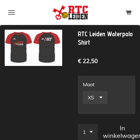
Ga
direct
naar
de
RTC Leiden Waterpolo
hoofdinhoud
Shirt
€ 22,50
Maat
In
winkelwage